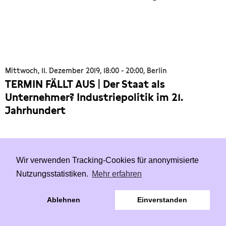
Mittwoch, 11. Dezember 2019, 18:00 - 20:00, Berlin
TERMIN FÄLLT AUS | Der Staat als
Unternehmer? Industriepolitik im 21.
Jahrhundert
Wir verwenden Tracking-Cookies für anonymisierte
Nutzungsstatistiken.
Mehr erfahren
Dienstag, 10. Dezember 2019, 19:00 - 21:00, Berlin
Treffen mit Delegation der
Ablehnen
Einverstanden
Nationalversammlung Südafrikas