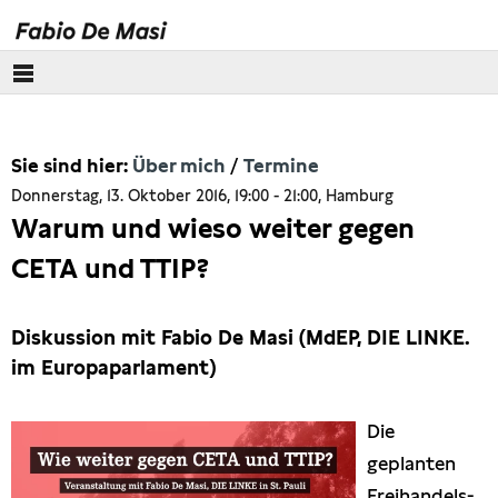
Über mich
Sie sind hier:
Über mich
Termine
Meine Geschichte
Donnerstag, 13. Oktober 2016, 19:00 - 21:00, Hamburg
Warum und wieso weiter gegen
Newsletter
CETA und TTIP?
Termine
Diskussion mit Fabio De Masi (MdEP, DIE LINKE.
Europäisches Parlament
im Europaparlament)
Themen
Die
geplanten
Presse
Freihandels-