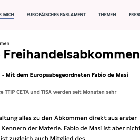
R MICH
EUROPÄISCHES PARLAMENT
THEMEN
PRES
ülmen
e Freihandelsabkomme
ion - Mit dem Europaabegeordneten Fabio de Masi
ge TTIP CETA und TISA werden seit Monaten sehr
taltung alles zu den Abkommen direkt aus erster
ennern der Materie. Fabio de Masi ist aber nich
ist zugleich auch Mitglied des