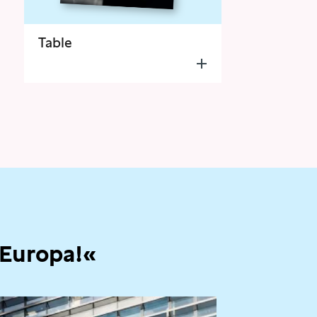
Table
 Europa!«