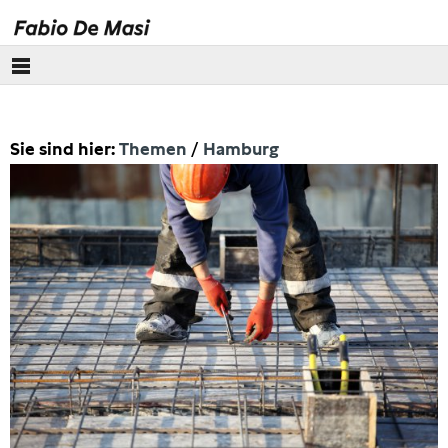
Über mich
Sie sind hier:
Themen
Hamburg
Europäisches Parlament
Themen
Wirecard
Eurokrise
Lobbyismus
Steuern