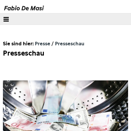
Über mich
Sie sind hier:
Presse
Presseschau
Europäisches Parlament
Presseschau
Themen
Presse
Pressebilder
Interviews
Artikel