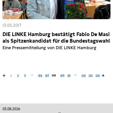
13.05.2017
DIE LINKE Hamburg bestätigt Fabio De Masi
als Spitzenkandidat für die Bundestagswahl
Eine Pressemitteilung von DIE LINKE Hamburg
...
...
1
2
3
106
107
108
109
110
124
125
126
03.08.2026