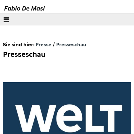
Über mich
Sie sind hier:
Presse
Presseschau
Europäisches Parlament
Presseschau
Themen
Presse
Pressebilder
Interviews
Artikel