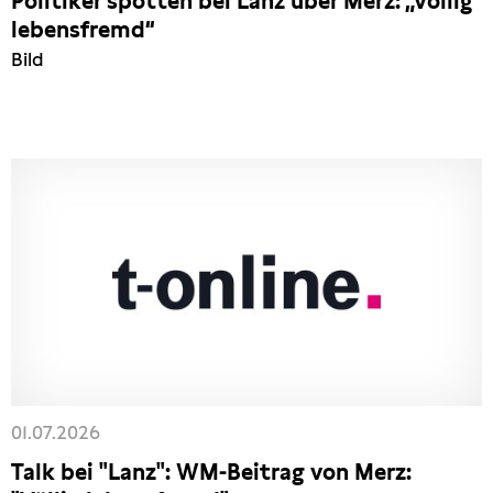
Politiker spotten bei Lanz über Merz: „Völlig
lebensfremd“
Bild
01.07.2026
Talk bei "Lanz": WM-Beitrag von Merz: