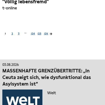
"Völlig lebensfremd"
t-online
...
1
2
3
124
125
126
03.08.2026
MASSENHAFTE GRENZÜBERTRITTE: „In
Ceuta zeigt sich, wie dysfunktional das
Asylsystem ist“
Welt