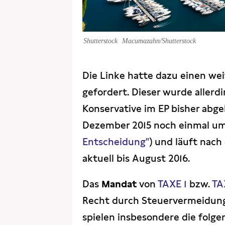
Shutterstock
Macumazahn/Shutterstock
Die Linke hatte dazu einen w
gefordert. Dieser wurde allerd
Konservative im EP bisher abg
Dezember 2015 noch einmal um 
Entscheidung"
) und läuft nac
aktuell bis August 2016.
Das
Mandat
von
TAXE 1
bzw.
TA
Recht durch Steuervermeidung
spielen insbesondere die folge