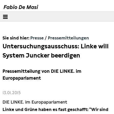
Über mich
Sie sind hier:
Presse
Pressemitteilungen
Europäisches Parlament
Untersuchungsausschuss: Linke will
Themen
System Juncker beerdigen
Presse
Pressemitteilung von DIE LINKE. im
Pressebilder
Europaparlament
Interviews
13.01.2015
DIE LINKE. im Europaparlament
Artikel
Linke und Grüne haben es fast geschafft: "Wir sind