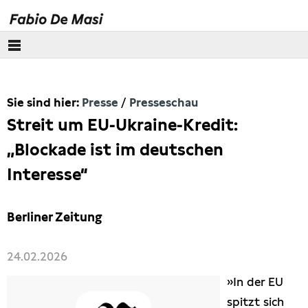
Über mich
Sie sind hier:
Presse
Presseschau
Europäisches Parlament
Streit um EU-Ukraine-Kredit:
Themen
„Blockade ist im deutschen
Interesse“
Presse
Pressebilder
Berliner Zeitung
Interviews
24.02.2026
»In der EU
Artikel
spitzt sich