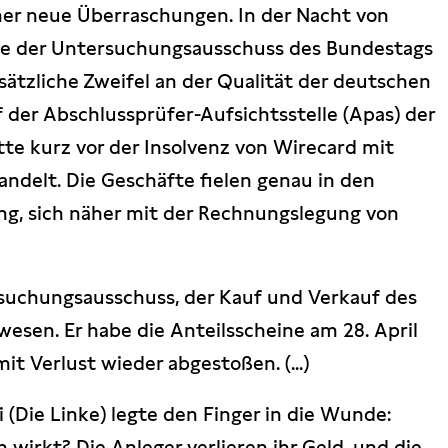
mmer neue Überraschungen. In der Nacht von
rte der Untersuchungsausschuss des Bundestags
usätzliche Zweifel an der Qualität der deutschen
 der Abschlussprüfer-Aufsichtsstelle (Apas) der
tte kurz vor der Insolvenz von Wirecard mit
delt. Die Geschäfte fielen genau in den
ing, sich näher mit der Rechnungslegung von
suchungsausschuss, der Kauf und Verkauf des
ewesen. Er habe die Anteilsscheine am 28. April
t Verlust wieder abgestoßen. (...)
(Die Linke) legte den Finger in die Wunde:
 wirkt? Die Anleger verlieren ihr Geld, und die