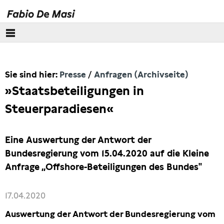
Über mich
Sie sind hier:
Presse
Anfragen (Archivseite)
Europäisches Parlament
»Staatsbeteiligungen in
Themen
Steuerparadiesen«
Presse
Eine Auswertung der Antwort der
Pressebilder
Bundesregierung vom 15.04.2020 auf die Kleine
Anfrage „Offshore-Beteiligungen des Bundes"
Interviews
17.04.2020
Artikel
Auswertung der Antwort der Bundesregierung vom