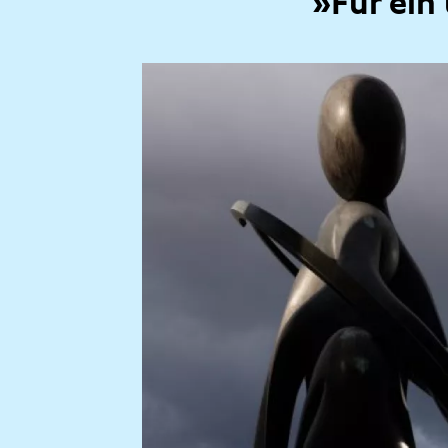
»Für ein