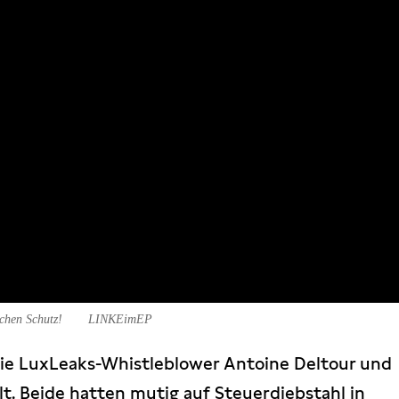
chen Schutz!
LINKEimEP
die LuxLeaks-Whistleblower Antoine Deltour und
lt. Beide hatten mutig auf Steuerdiebstahl in