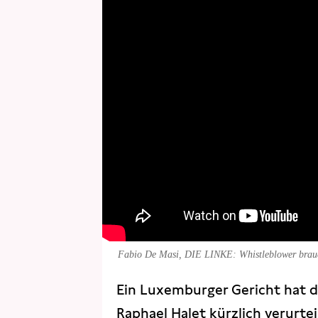
Fabio De Masi, DIE LINKE: Whistleblower brau
Ein Luxemburger Gericht hat 
Raphael Halet kürzlich verurtei