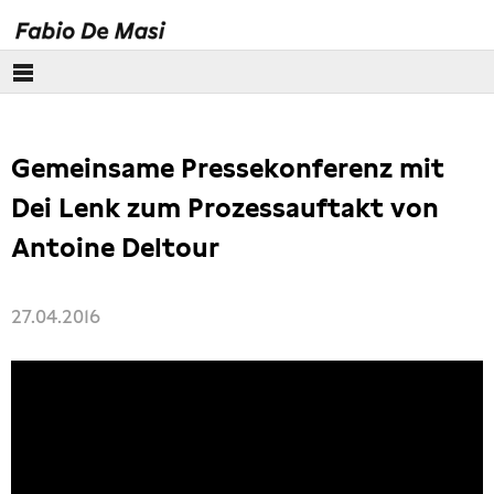
Über mich
Gemeinsame Pressekonferenz mit
Europäisches Parlament
Dei Lenk zum Prozessauftakt von
Themen
Antoine Deltour
Presse
27.04.2016