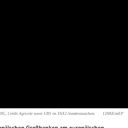
NG, Crédit Agricole sowie UBS im TAX2-Sonderausschuss
LINKEimEP
ropäischen Großbanken am europäischen