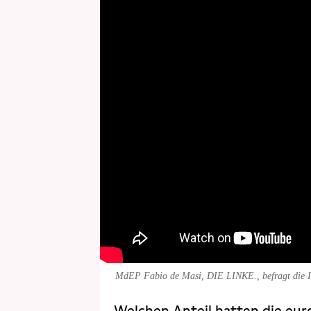
MdEP Fabio de Masi, DIE LINKE., befragt die I
Welchen Anteil hatten die eu