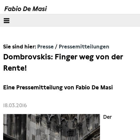
Über mich
Sie sind hier:
Presse
Pressemitteilungen
Europäisches Parlament
Dombrovskis: Finger weg von der
Themen
Rente!
Presse
Eine Pressemitteilung von Fabio De Masi
Pressebilder
18.03.2016
Interviews
Der
Artikel