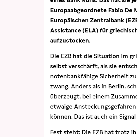
eines Bank Runs. Das hat sie 
Europaabgeordnete Fabio De M
Europäischen Zentralbank (EZ
Assistance (ELA) für griechisc
aufzustocken.
Die EZB hat die Situation im 
selbst verschärft, als sie ents
notenbankfähige Sicherheit zu
zwang. Anders als in Berlin, sc
überzeugt, bei einem Zusamme
etwaige Ansteckungsgefahren 
können. Das ist auch ein Signa
Fest steht: Die EZB hat trotz i