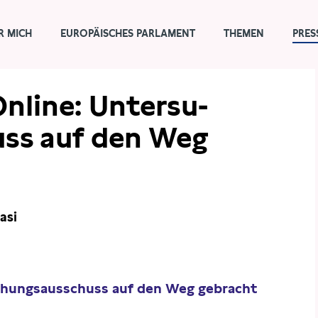
R MICH
EUROPÄISCHES PARLAMENT
THEMEN
PRES
nline: Unter­su­
uss auf den Weg
asi
­chungs­aus­schuss auf den Weg gebracht