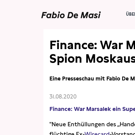
ÜBE
PRESSE
PRESSESCHAU
Finance: War M
Spion Moskau
Eine Presseschau mit Fabio De M
31.08.2020
Finance: War Marsalek ein Su
"Neue Enthüllungen des „Hande
flüchtige Ex-
Wirecard
-Vorstand