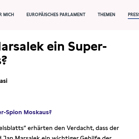
R MICH
EUROPÄISCHES PARLAMENT
THEMEN
PRES
arsalek ein Super-
s?
asi
per-Spion Moskaus?
lsblatts“ erhärten den Verdacht, dass der
 Jan Marsalek ein wichtiger Gehilfe der