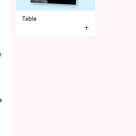
Table
n
r
e