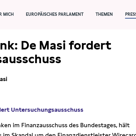
R MICH
EUROPÄISCHES PARLAMENT
THEMEN
PRES
nk: De Masi fordert
sausschuss
asi
rdert Untersuchungsausschuss
nken im Finanzausschuss des Bundestages, hält
 im Skandal um den Finanzdienstleister Wirecar