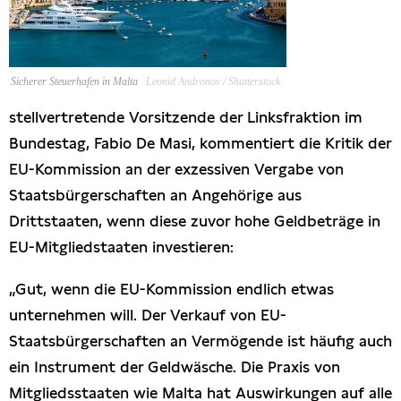
Presseschau
Publikationen
Sicherer Steuerhafen in Malta
Leonid Andronov / Shutterstock
stellvertretende Vorsitzende der Linksfraktion im
Anfragen (Archivseite)
Bundestag, Fabio De Masi, kommentiert die Kritik der
EU-Kommission an der exzessiven Vergabe von
Staatsbürgerschaften an Angehörige aus
Drittstaaten, wenn diese zuvor hohe Geldbeträge in
EU-Mitgliedstaaten investieren:
„Gut, wenn die EU-Kommission endlich etwas
unternehmen will. Der Verkauf von EU-
Staatsbürgerschaften an Vermögende ist häufig auch
ein Instrument der Geldwäsche. Die Praxis von
Mitgliedsstaaten wie Malta hat Auswirkungen auf alle