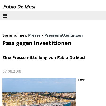
Über mich
Sie sind hier:
Presse
Pressemitteilungen
Europäisches Parlament
Pass gegen Investitionen
Themen
Eine Pressemitteilung von Fabio De Masi
Presse
07.08.2018
Pressebilder
Der
Interviews
Artikel