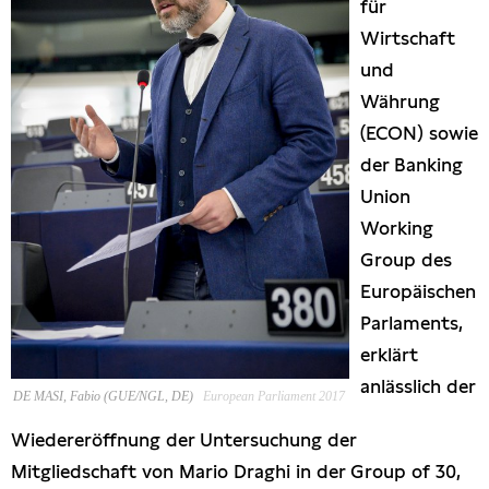
für
Presseschau
Wirtschaft
und
Publikationen
Währung
(ECON) sowie
Anfragen (Archivseite)
der Banking
Union
Working
Group des
Europäischen
Parlaments,
erklärt
anlässlich der
DE MASI, Fabio (GUE/NGL, DE)
European Parliament 2017
Wiedereröffnung der Untersuchung der
Mitgliedschaft von Mario Draghi in der Group of 30,