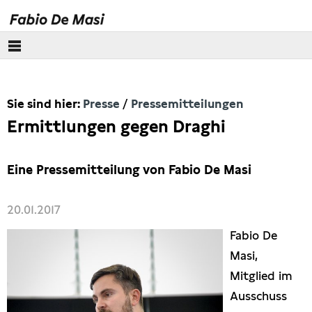
Über mich
Sie sind hier:
Presse
Pressemitteilungen
Europäisches Parlament
Ermittlungen gegen Draghi
Themen
Eine Pressemitteilung von Fabio De Masi
Presse
20.01.2017
Pressebilder
Fabio De
Interviews
Masi,
Mitglied im
Artikel
Ausschuss