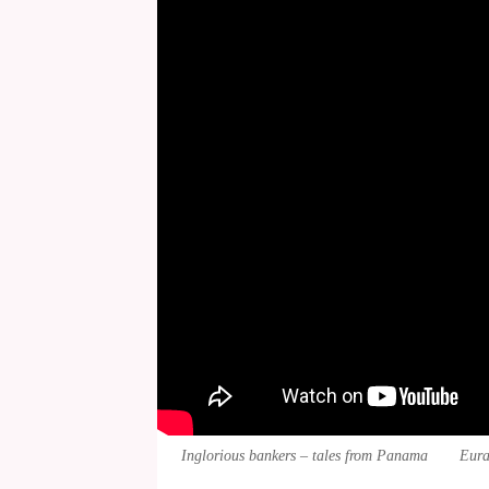
Inglorious bankers – tales from Panama
Eura