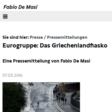
Über mich
Sie sind hier:
Presse
Pressemitteilungen
Europäisches Parlament
Eurogruppe: Das Griechenlandfiasko
Themen
Eine Pressemitteilung von Fabio De Masi
Presse
07.03.2016
Pressebilder
Interviews
Artikel