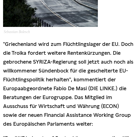
Presseschau
Publikationen
Sebastian Bolesch
Anfragen (Archivseite)
"Griechenland wird zum Flüchtlingslager der EU. Doch
die Troika fordert weitere Rentenkürzungen. Die
gebrochene SYRIZA-Regierung soll jetzt auch noch als
willkommener Sündenbock für die gescheiterte EU-
Flüchtlingspolitik herhalten", kommentiert der
Europaabgeordnete Fabio De Masi (DIE LINKE.) die
Beratungen der Eurogruppe. Das Mitglied im
Ausschuss für Wirtschaft und Währung (ECON)
sowie der neuen Financial Assistance Working Group
des Europäischen Parlaments weiter: