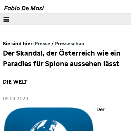
Über mich
Sie sind hier:
Presse
Presseschau
Europäisches Parlament
Der Skandal, der Österreich wie ein
Themen
Paradies für Spione aussehen lässt
Presse
DIE WELT
Pressebilder
05.04.2024
Interviews
Der
Artikel