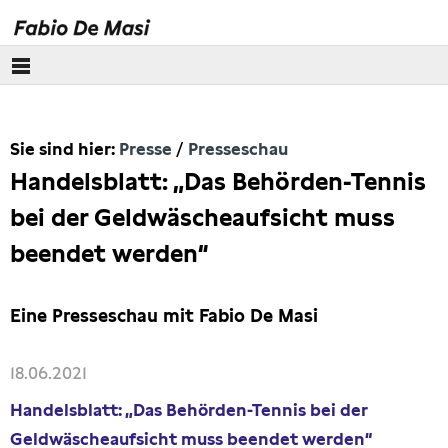
Über mich
Sie sind hier:
Presse
Presseschau
Europäisches Parlament
Handelsblatt: „Das Behörden-Tennis
Themen
bei der Geldwäscheaufsicht muss
beendet werden“
Presse
Pressebilder
Eine Presseschau mit Fabio De Masi
Interviews
18.06.2021
Handelsblatt: „Das Behörden-Tennis bei der
Artikel
Geldwäscheaufsicht muss beendet werden“