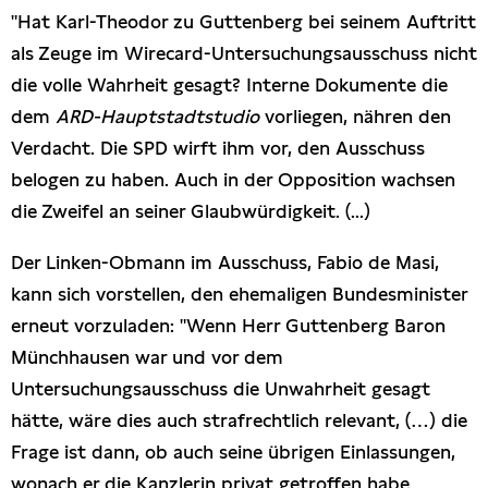
"Hat Karl-Theodor zu Guttenberg bei seinem Auftritt
Presseschau
als Zeuge im Wirecard-Untersuchungsausschuss nicht
die volle Wahrheit gesagt? Interne Dokumente die
Publikationen
dem
ARD-Hauptstadtstudio
vorliegen, nähren den
Verdacht. Die SPD wirft ihm vor, den Ausschuss
Anfragen (Archivseite)
belogen zu haben. Auch in der Opposition wachsen
die Zweifel an seiner Glaubwürdigkeit. (...)
Der Linken-Obmann im Ausschuss, Fabio de Masi,
kann sich vorstellen, den ehemaligen Bundesminister
erneut vorzuladen: "Wenn Herr Guttenberg Baron
Münchhausen war und vor dem
Untersuchungsausschuss die Unwahrheit gesagt
hätte, wäre dies auch strafrechtlich relevant, (…) die
Frage ist dann, ob auch seine übrigen Einlassungen,
wonach er die Kanzlerin privat getroffen habe