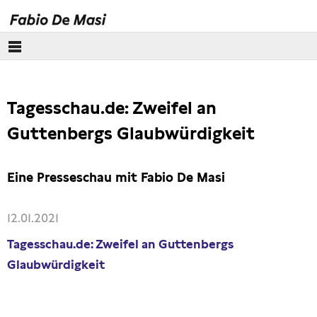
Über mich
Tagesschau.de: Zweifel an
Europäisches Parlament
Guttenbergs Glaubwürdigkeit
Themen
Eine Presseschau mit Fabio De Masi
Presse
Pressebilder
12.01.2021
Tagesschau.de: Zweifel an Guttenbergs
Interviews
Glaubwürdigkeit
Artikel