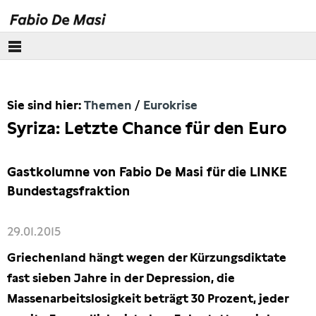
Über mich
Sie sind hier:
Themen
Eurokrise
Europäisches Parlament
Syriza: Letzte Chance für den Euro
Themen
Gastkolumne von Fabio De Masi für die LINKE
Wirecard
Bundestagsfraktion
Eurokrise
29.01.2015
Griechenland hängt wegen der Kürzungsdiktate
Lobbyismus
fast sieben Jahre in der Depression, die
Massenarbeitslosigkeit beträgt 30 Prozent, jeder
Steuern