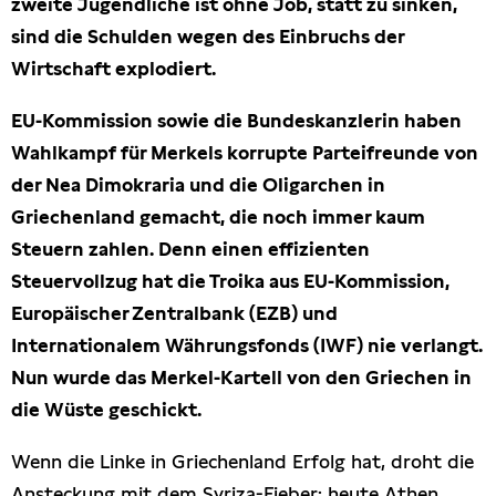
zweite Jugendliche ist ohne Job, statt zu sinken,
sind die Schulden wegen des Einbruchs der
Freihandel
Wirtschaft explodiert.
Arbeit
EU-Kommission sowie die Bundeskanzlerin haben
Wahlkampf für Merkels korrupte Parteifreunde von
Hamburg
der Nea Dimokraria und die Oligarchen in
Griechenland gemacht, die noch immer kaum
Presse
Steuern zahlen. Denn einen effizienten
Steuervollzug hat die Troika aus EU-Kommission,
Europäischer Zentralbank (EZB) und
Internationalem Währungsfonds (IWF) nie verlangt.
Nun wurde das Merkel-Kartell von den Griechen in
die Wüste geschickt.
Wenn die Linke in Griechenland Erfolg hat, droht die
Ansteckung mit dem Syriza-Fieber: heute Athen,