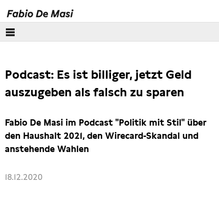
Über mich
Podcast: Es ist billiger, jetzt Geld
Europäisches Parlament
auszugeben als falsch zu sparen
Themen
Fabio De Masi im Podcast "Politik mit Stil" über
Presse
den Haushalt 2021, den Wirecard-Skandal und
anstehende Wahlen
18.12.2020