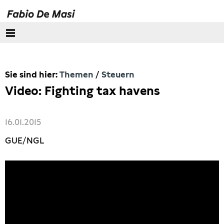
Über mich
Sie sind hier:
Themen
Steuern
Europäisches Parlament
Video: Fighting tax havens
Themen
16.01.2015
Wirecard
GUE/NGL
Eurokrise
Lobbyismus
Steuern