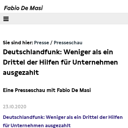
Über mich
Sie sind hier:
Presse
Presseschau
Europäisches Parlament
Deutschlandfunk: Weniger als ein
Themen
Drittel der Hilfen für Unternehmen
ausgezahlt
Presse
Pressebilder
Eine Presseschau mit Fabio De Masi
Interviews
23.10.2020
Deutschlandfunk: Weniger als ein Drittel der Hilfen
Artikel
für Unternehmen ausgezahlt