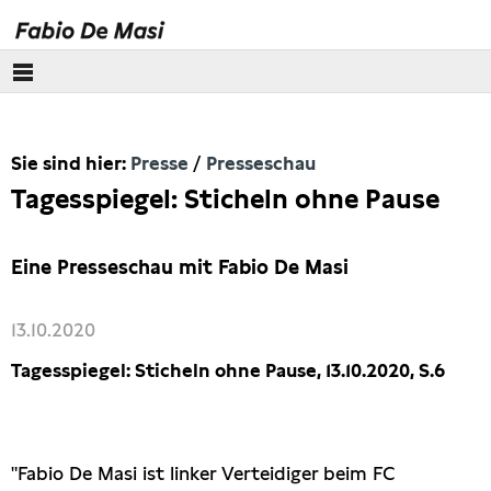
Über mich
Sie sind hier:
Presse
Presseschau
Europäisches Parlament
Tagesspiegel: Sticheln ohne Pause
Themen
Eine Presseschau mit Fabio De Masi
Presse
13.10.2020
Pressebilder
Tagesspiegel: Sticheln ohne Pause, 13.10.2020, S.6
Interviews
Artikel
"Fabio De Masi ist linker Verteidiger beim FC