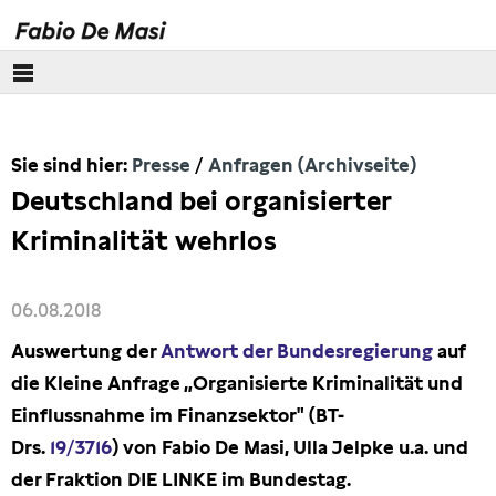
Über mich
Sie sind hier:
Presse
Anfragen (Archivseite)
Europäisches Parlament
Deutschland bei organisierter
Themen
Kriminalität wehrlos
Presse
06.08.2018
Pressebilder
Auswertung der
Antwort der Bundesregierung
auf
die Kleine Anfrage „Organisierte Kriminalität und
Interviews
Einflussnahme im Finanzsektor"
(BT-
Drs.
19/3716
)
von Fabio De Masi, Ulla Jelpke u.a. und
Artikel
der Fraktion DIE LINKE im Bundestag.