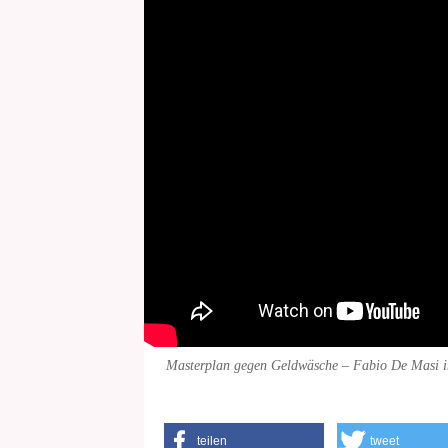
Masterplan gegen Geldwäsche – Fabio De Masi 
teilen
tweet