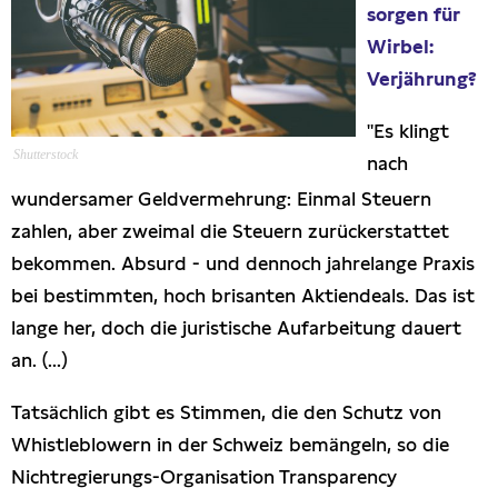
sorgen für
Presseschau
Wirbel:
Verjährung?
Publikationen
"Es klingt
Anfragen (Archivseite)
Shutterstock
nach
wundersamer Geldvermehrung: Einmal Steuern
zahlen, aber zweimal die Steuern zurückerstattet
bekommen. Absurd - und dennoch jahrelange Praxis
bei bestimmten, hoch brisanten Aktiendeals. Das ist
lange her, doch die juristische Aufarbeitung dauert
an. (...)
Tatsächlich gibt es Stimmen, die den Schutz von
Whistleblowern in der Schweiz bemängeln, so die
Nichtregierungs-Organisation Transparency