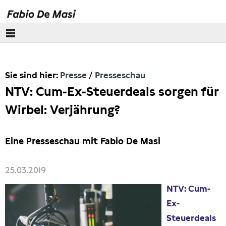
Über mich
Sie sind hier:
Presse
Presseschau
Europäisches Parlament
NTV: Cum-Ex-Steuerdeals sorgen für
Themen
Wirbel: Verjährung?
Presse
Eine Presseschau mit Fabio De Masi
Pressebilder
25.03.2019
Interviews
NTV: Cum-
Ex-
Artikel
Steuerdeals