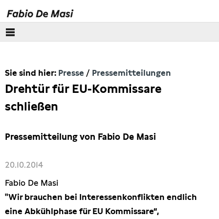
Über mich
Sie sind hier:
Presse
Pressemitteilungen
Europäisches Parlament
Drehtür für EU-Kommissare
Themen
schließen
Presse
Pressemitteilung von Fabio De Masi
Pressebilder
20.10.2014
Interviews
Fabio De Masi
"Wir brauchen bei Interessenkonflikten endlich
Artikel
eine Abkühlphase für EU Kommissare“,