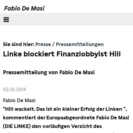
Über mich
Sie sind hier:
Presse
Pressemitteilungen
Europäisches Parlament
Linke blockiert Finanzlobbyist Hill
Themen
Pressemitteilung von Fabio De Masi
Presse
02.10.2014
Pressebilder
Fabio De Masi
Interviews
"Hill wackelt. Das ist ein kleiner Erfolg der Linken ",
kommentiert der Europaabgeordnete Fabio De Masi
Artikel
(DIE LINKE) den vorläufigen Verzicht des