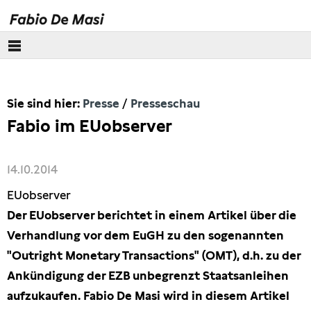
Über mich
Sie sind hier:
Presse
Presseschau
Europäisches Parlament
Fabio im EUobserver
Themen
14.10.2014
Presse
EUobserver
Pressebilder
Der EUobserver berichtet in einem Artikel über die
Verhandlung vor dem EuGH zu den sogenannten
Interviews
"Outright Monetary Transactions" (OMT), d.h. zu der
Ankündigung der EZB unbegrenzt Staatsanleihen
Artikel
aufzukaufen. Fabio De Masi wird in diesem Artikel