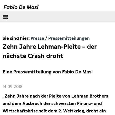
Über mich
Sie sind hier:
Presse
Pressemitteilungen
Europäisches Parlament
Zehn Jahre Lehman-Pleite – der
Themen
nächste Crash droht
Presse
Eine Pressemitteilung von Fabio De Masi
Pressebilder
14.09.2018
Interviews
„Zehn Jahre nach der Pleite von Lehman Brothers
und dem Ausbruch der schwersten Finanz- und
Artikel
Wirtschaftskrise seit dem 2. Weltkrieg, droht ein