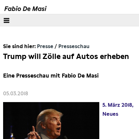
Über mich
Sie sind hier:
Presse
Presseschau
Europäisches Parlament
Trump will Zölle auf Autos erheben
Themen
Eine Presseschau mit Fabio De Masi
Presse
05.03.2018
Pressebilder
5. März 2018,
Interviews
Neues
Artikel