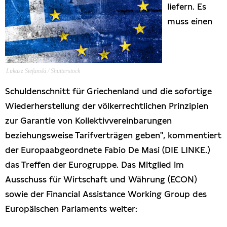
liefern. Es
Presseschau
muss einen
Publikationen
Anfragen (Archivseite)
Lukasz Stefanski / Shutterstock
Schuldenschnitt für Griechenland und die sofortige
Wiederherstellung der völkerrechtlichen Prinzipien
zur Garantie von Kollektivvereinbarungen
beziehungsweise Tarifverträgen geben", kommentiert
der Europaabgeordnete Fabio De Masi (DIE LINKE.)
das Treffen der Eurogruppe. Das Mitglied im
Ausschuss für Wirtschaft und Währung (ECON)
sowie der Financial Assistance Working Group des
Europäischen Parlaments weiter: