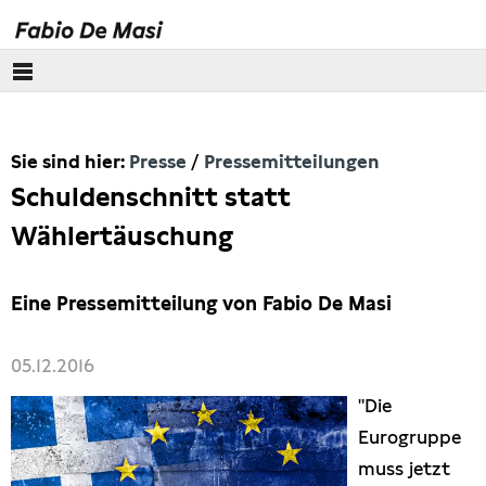
Über mich
Sie sind hier:
Presse
Pressemitteilungen
Europäisches Parlament
Schuldenschnitt statt
Themen
Wählertäuschung
Presse
Eine Pressemitteilung von Fabio De Masi
Pressebilder
05.12.2016
Interviews
"Die
Eurogruppe
Artikel
muss jetzt