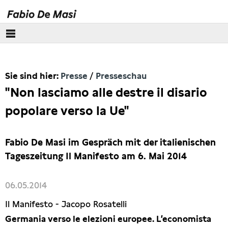
Über mich
Sie sind hier:
Presse
Presseschau
Europäisches Parlament
"Non lasciamo alle destre il disario
Themen
popolare verso la Ue"
Presse
Fabio De Masi im Gespräch mit der italienischen
Pressebilder
Tageszeitung Il Manifesto am 6. Mai 2014
Interviews
06.05.2014
Il Manifesto - Jacopo Rosatelli
Artikel
Germania verso le elezioni europee. L’economista