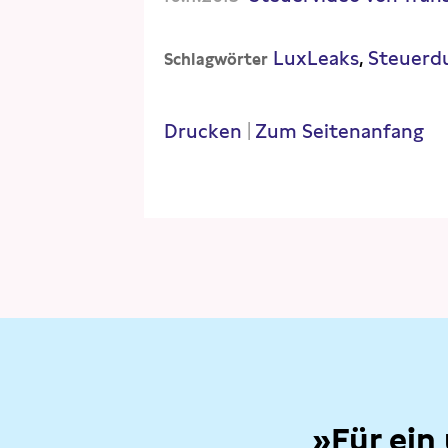
LuxLeaks
Steuerd
Schlagwörter
Drucken
|
Zum Seitenanfang
»Für ein