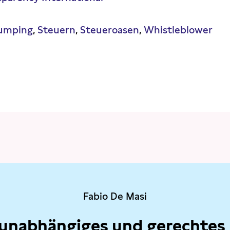
umping
Steuern
Steueroasen
Whistleblower
Fabio De Masi
 unabhängiges und gerechtes