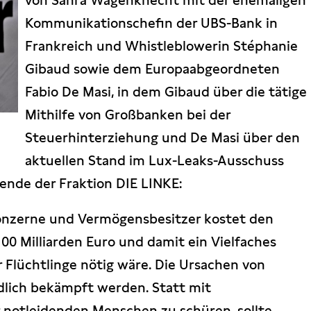
von Sahra Wagenknecht mit der ehemaligen
Kommunikationschefin der UBS-Bank in
Frankreich und Whistleblowerin Stéphanie
Gibaud sowie dem Europaabgeordneten
Fabio De Masi, in dem Gibaud über die tätige
Mithilfe von Großbanken bei der
Steuerhinterziehung und De Masi über den
aktuellen Stand im Lux-Leaks-Ausschuss
zende der Fraktion DIE LINKE:
Konzerne und Vermögensbesitzer kostet den
100 Milliarden Euro und damit ein Vielfaches
 Flüchtlinge nötig wäre. Die Ursachen von
dlich bekämpft werden. Statt mit
 notleidenden Menschen zu schüren, sollte