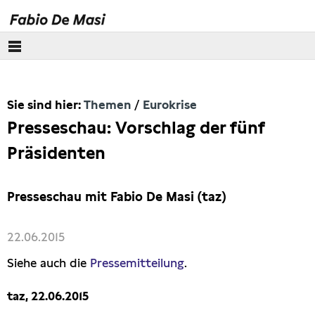
Über mich
Sie sind hier:
Themen
Eurokrise
Europäisches Parlament
Presseschau: Vorschlag der fünf
Themen
Präsidenten
Wirecard
Presseschau mit Fabio De Masi (taz)
Eurokrise
22.06.2015
Lobbyismus
Siehe auch die
Pressemitteilung
.
taz, 22.06.2015
Steuern