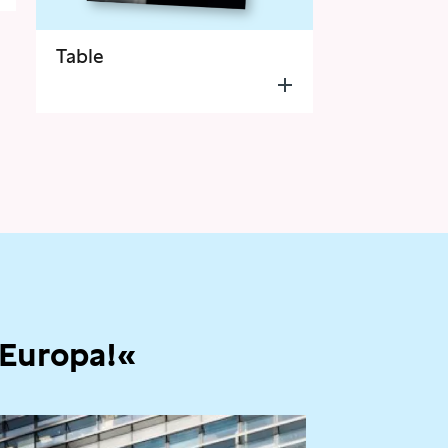
Table
 Europa!«