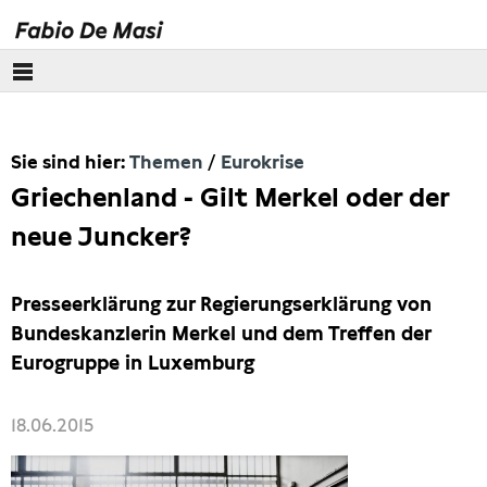
Über mich
Sie sind hier:
Themen
Eurokrise
Europäisches Parlament
Griechenland - Gilt Merkel oder der
Themen
neue Juncker?
Wirecard
Presseerklärung zur Regierungserklärung von
Bundeskanzlerin Merkel und dem Treffen der
Eurokrise
Eurogruppe in Luxemburg
Lobbyismus
18.06.2015
Steuern