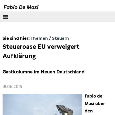
Über mich
Sie sind hier:
Themen
Steuern
Europäisches Parlament
Steueroase EU verweigert
Themen
Aufklärung
Wirecard
Gastkolumne im Neuen Deutschland
Eurokrise
18.06.2015
Lobbyismus
Fabio de
Masi über
Steuern
den