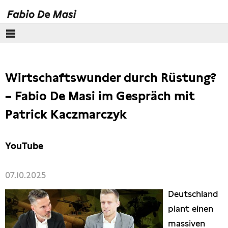
Über mich
Wirtschaftswunder durch Rüstung?
Europäisches Parlament
– Fabio De Masi im Gespräch mit
Themen
Patrick Kaczmarczyk
Presse
YouTube
07.10.2025
Deutschland
plant einen
massiven