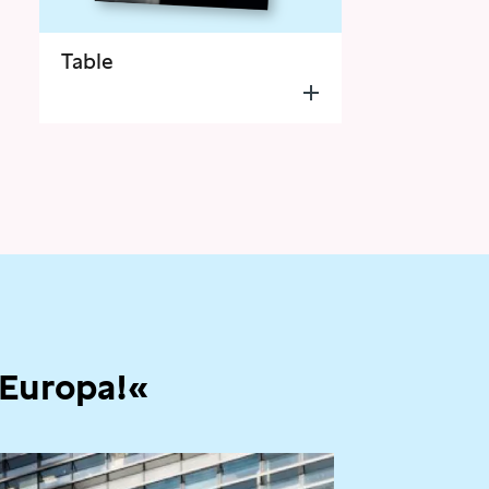
Table
 Europa!«