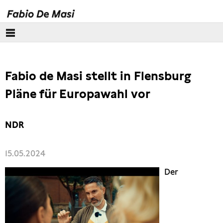
Über mich
Fabio de Masi stellt in Flensburg
Europäisches Parlament
Pläne für Europawahl vor
Themen
NDR
Presse
15.05.2024
Der